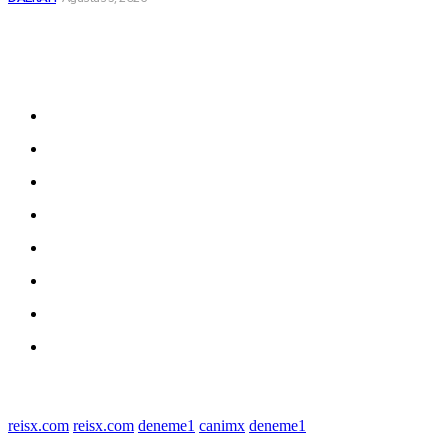
Sitemap
Home
nasional
Medan
medan utara
Daerah
Kriminal
Polres Sergai
Redaksi
© 2022 tagDiv. All Rights Reserved. Made with Newspaper Theme.
reisx.com
reisx.com
deneme1
canimx
deneme1