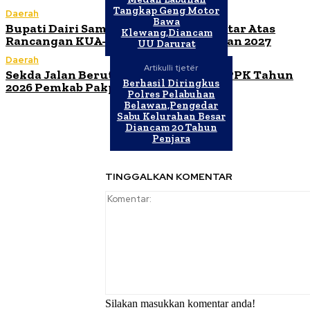
Tangkap Geng Motor
Daerah
Bawa
Bupati Dairi Sampaikan Nota Pengantar Atas
Klewang,Diancam
Rancangan KUA-PPAS Tahun Anggaran 2027
UU Darurat
Daerah
Artikulli tjetër
Sekda Jalan Berutu Buka Orientasi PPPK Tahun
Berhasil Diringkus
2026 Pemkab Pakpak Bharat
Polres Pelabuhan
Belawan,Pengedar
Sabu Kelurahan Besar
Diancam 20 Tahun
Penjara
TINGGALKAN KOMENTAR
Silakan masukkan komentar anda!