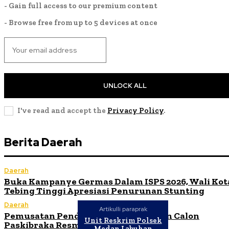
- Gain full access to our premium content
- Browse free from up to 5 devices at once
UNLOCK ALL
I've read and accept the
Privacy Policy
.
Berita Daerah
Daerah
Buka Kampanye Germas Dalam ISPS 2026, Wali Kot
Tebing Tinggi Apresiasi Penurunan Stunting
Daerah
Artikulli paraprak
Pemusatan Pendidikan dan Pelatihan Calon
Unit Reskrim Polsek
Paskibraka Resmi Dibuka
Medan Labuhan