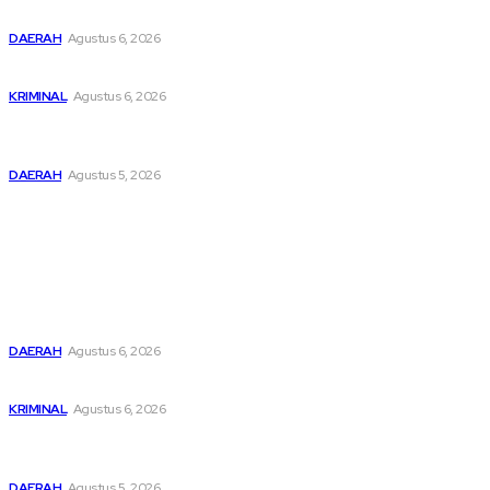
Tinggi Apresiasi Penurunan Stunting
DAERAH
Agustus 6, 2026
Dari Cek Cok Berujung Maut di Tanah Pinem
KRIMINAL
Agustus 6, 2026
Pemusatan Pendidikan dan Pelatihan Calon Paskibraka
Resmi Dibuka
DAERAH
Agustus 5, 2026
Popular
Buka Kampanye Germas Dalam ISPS 2026, Wali Kota Tebing
Tinggi Apresiasi Penurunan Stunting
DAERAH
Agustus 6, 2026
Dari Cek Cok Berujung Maut di Tanah Pinem
KRIMINAL
Agustus 6, 2026
Pemusatan Pendidikan dan Pelatihan Calon Paskibraka
Resmi Dibuka
DAERAH
Agustus 5, 2026