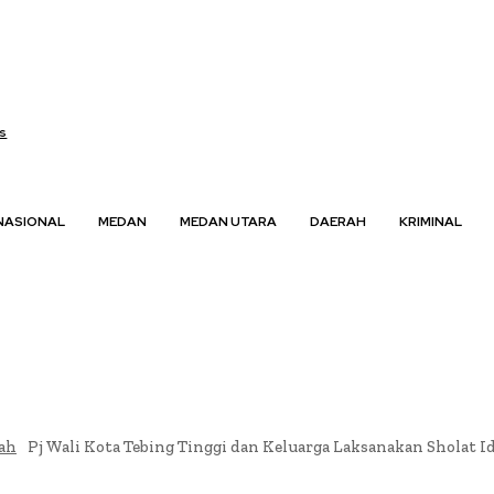
s
NASIONAL
MEDAN
MEDAN UTARA
DAERAH
KRIMINAL
ah
Pj Wali Kota Tebing Tinggi dan Keluarga Laksanakan Sholat Id