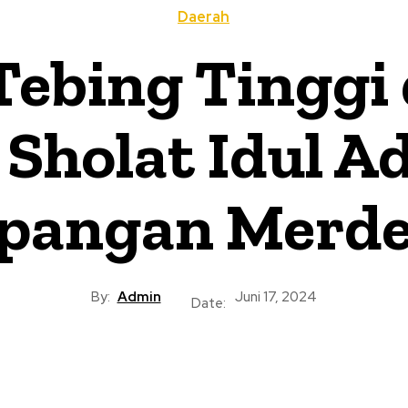
Daerah
 Tebing Tinggi
Sholat Idul Ad
pangan Merd
By:
Admin
Juni 17, 2024
Date: