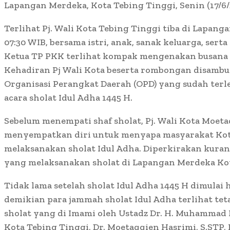
Lapangan Merdeka, Kota Tebing Tinggi, Senin (17/6/
Terlihat Pj. Wali Kota Tebing Tinggi tiba di Lapang
07:30 WIB, bersama istri, anak, sanak keluarga, serta s
Ketua TP PKK terlihat kompak mengenakan busana 
Kehadiran Pj Wali Kota beserta rombongan disambu
Organisasi Perangkat Daerah (OPD) yang sudah terleb
acara sholat Idul Adha 1445 H.
Sebelum menempati shaf sholat, Pj. Wali Kota Moeta
menyempatkan diri untuk menyapa masyarakat Kota
melaksanakan sholat Idul Adha. Diperkirakan kurang
yang melaksanakan sholat di Lapangan Merdeka Kot
Tidak lama setelah sholat Idul Adha 1445 H dimulai 
demikian para jammah sholat Idul Adha terlihat te
sholat yang di Imami oleh Ustadz Dr. H. Muhammad H
Kota Tebing Tinggi, Dr. Moetaqqien Hasrimi, S.STP