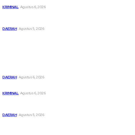
KRIMINAL
Agustus 6, 2026
Pemusatan Pendidikan dan Pelatihan Calon Paskibraka
Resmi Dibuka
DAERAH
Agustus 5, 2026
Popular
Buka Kampanye Germas Dalam ISPS 2026, Wali Kota Tebing
Tinggi Apresiasi Penurunan Stunting
DAERAH
Agustus 6, 2026
Dari Cek Cok Berujung Maut di Tanah Pinem
KRIMINAL
Agustus 6, 2026
Pemusatan Pendidikan dan Pelatihan Calon Paskibraka
Resmi Dibuka
DAERAH
Agustus 5, 2026