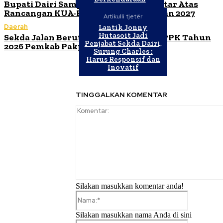
Bupati Dairi Sampaikan Nota Pengantar Atas
Rancangan KUA-PPAS Tahun Anggaran 2027
Artikulli tjetër
Daerah
Lantik Jonny
Hutasoit Jadi
Sekda Jalan Berutu Buka Orientasi PPPK Tahun
Penjabat Sekda Dairi,
2026 Pemkab Pakpak Bharat
Surung Charles :
Harus Responsif dan
Inovatif
TINGGALKAN KOMENTAR
Silakan masukkan komentar anda!
Nama:*
Silakan masukkan nama Anda di sini