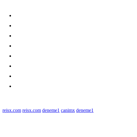
Sitemap
Home
nasional
Medan
medan utara
Daerah
Kriminal
Polres Sergai
Redaksi
© 2022 tagDiv. All Rights Reserved. Made with Newspaper Theme.
reisx.com
reisx.com
deneme1
canimx
deneme1