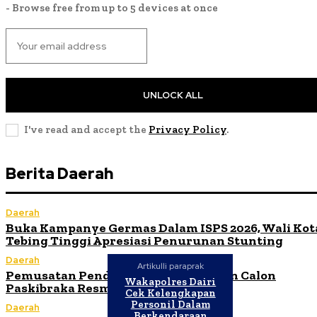
- Browse free from up to 5 devices at once
UNLOCK ALL
I've read and accept the
Privacy Policy
.
Berita Daerah
Daerah
Buka Kampanye Germas Dalam ISPS 2026, Wali Kot
Tebing Tinggi Apresiasi Penurunan Stunting
Daerah
Artikulli paraprak
Pemusatan Pendidikan dan Pelatihan Calon
Wakapolres Dairi
Paskibraka Resmi Dibuka
Cek Kelengkapan
Personil Dalam
Daerah
Berkendaraan