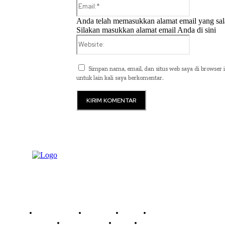
Email:*
Anda telah memasukkan alamat email yang sal
Silakan masukkan alamat email Anda di sini
Website:
Simpan nama, email, dan situs web saya di browser i
untuk lain kali saya berkomentar.
Read History
Economy
Travel
Global Security
Global Affairs
World
Technology