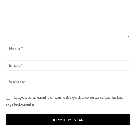
Komentar:
Na
Ema
Web
Simpan nama, email, dan situs web saya di browser ini untuk lain kali
saya berkomentar.