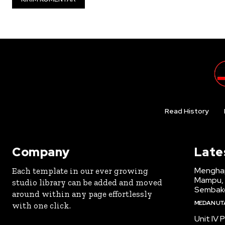
Read History
Company
Late
Menghap
Each template in our ever growing
Mampu, 
studio library can be added and moved
Sembak
around within any page effortlessly
MEDAN UT
with one click.
Unit IV 