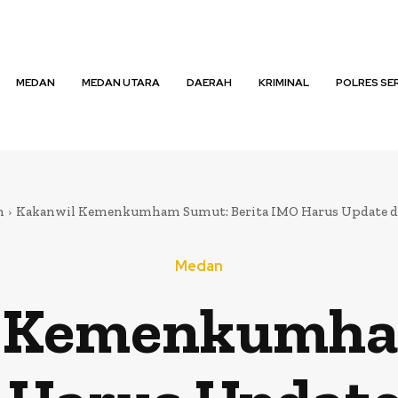
MEDAN
MEDAN UTARA
DAERAH
KRIMINAL
POLRES SE
n
Kakanwil Kemenkumham Sumut: Berita IMO Harus Update d
Medan
l Kemenkumha