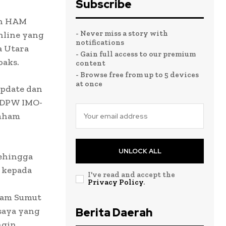
Subscribe
an HAM
- Never miss a story with
nline yang
notifications
a Utara
- Gain full access to our premium
oaks.
content
- Browse free from up to 5 devices
at once
update dan
s DPW IMO-
umham
UNLOCK ALL
ehingga
 kepada
I've read and accept the
Privacy Policy
.
ham Sumut
 saya yang
Berita Daerah
ngin