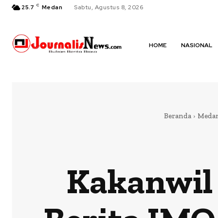
C
25.7
Medan
Sabtu, Agustus 8, 2026
HOME
NASIONAL
Beranda
Meda
Kakanwi