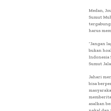
Medan, Jo
Sumut Muh
tergabung
harus memb
“Jangan la
bukan hoa
Indonesia
Sumut Jala
Jahari me
bisa berp
masyaraka
memberita
asalkan be
nakal dan 