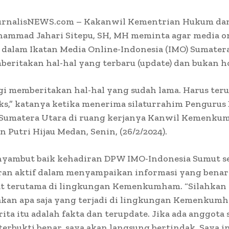
urnalisNEWS.com – Kakanwil Kementrian Hukum d
ammad Jahari Sitepu, SH, MH meminta agar media o
 dalam Ikatan Media Online-Indonesia (IMO) Sumater
eritakan hal-hal yang terbaru (update) dan bukan h
gi memberitakan hal-hal yang sudah lama. Harus ter
ks,” katanya ketika menerima silaturrahim Penguru
 Sumatera Utara di ruang kerjanya Kanwil Kemenk
n Putri Hijau Medan, Senin, (26/2/2024).
nyambut baik kehadiran DPW IMO-Indonesia Sumut s
eran aktif dalam menyampaikan informasi yang benar
t terutama di lingkungan Kemenkumham. “Silahkan
kan apa saja yang terjadi di lingkungan Kemenkum
rita itu adalah fakta dan terupdate. Jika ada anggota
terbukti benar, saya akan langsung bertindak. Saya i