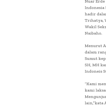
Nuar Erde
Indonesia 
hadir dala
Trihatya, 
Wakil Sekr
Naibaho.
Menurut A
dalam ran
Sumut kep
SH, MH ka
Indoneis 
“Kami men
kami laks
Mengunjung
lain,”kata 