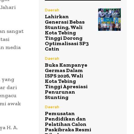
Jahari
Daerah
Lahirkan
Generasi Bebas
Stunting, Wali
an sangat
Kota Tebing
Tinggi Dorong
tasi
Optimalisasi SP3
an media
Catin
Daerah
Buka Kampanye
Germas Dalam
ISPS 2026, Wali
a yang
Kota Tebing
Tinggi Apresiasi
ar dari
Penurunan
mengacu
Stunting
ami awak
Daerah
Pemusatan
Pendidikan dan
Pelatihan Calon
a H. A.
Paskibraka Resmi