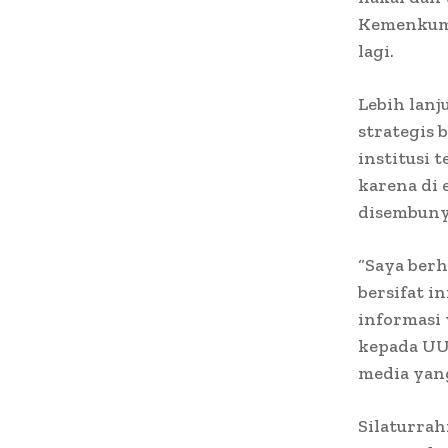
Kemenkumh
lagi.
Lebih lanj
strategis 
institusi 
karena di 
disembunyi
“Saya ber
bersifat i
informasi 
kepada UU 
media yang
Silaturra