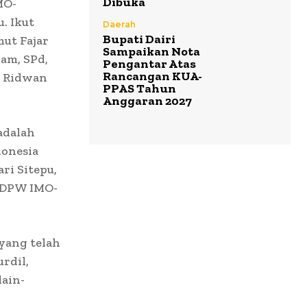
Dibuka
MO-
. Ikut
Daerah
Bupati Dairi
mut Fajar
Sampaikan Nota
yam, SPd,
Pengantar Atas
Rancangan KUA-
i Ridwan
PPAS Tahun
Anggaran 2027
adalah
onesia
i Sitepu,
a DPW IMO-
yang telah
rdil,
lain-