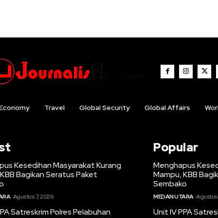
Economy
Travel
Global Security
Global Affairs
Wor
st
Popular
us Kesedihan Masyarakat Kurang
Menghapus Kesed
KBB Bagikan Seratus Paket
Mampu, KBB Bagik
o
Sembako
ARA
Agustus 7, 2026
MEDAN UTARA
Agustus 
PPA Satreskrim Polres Pelabuhan
Unit IV PPA Satre