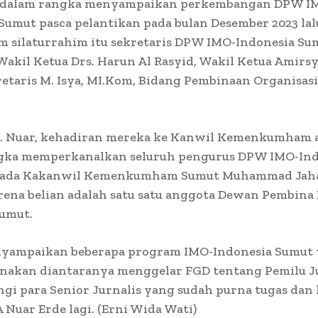
 dalam rangka menyampaikan perkembangan DPW I
Sumut pasca pelantikan pada bulan Desember 2023 lalu
m silaturrahim itu sekretaris DPW IMO-Indonesia Su
Wakil Ketua Drs. Harun Al Rasyid, Wakil Ketua Amirs
etaris M. Isya, MI.Kom, Bidang Pembinaan Organisas
. Nuar, kehadiran mereka ke Kanwil Kemenkumham 
gka memperkanalkan seluruh pengurus DPW IMO-Ind
ada Kakanwil Kemenkumham Sumut Muhammad Jahar
rena belian adalah satu satu anggota Dewan Pembin
Sumut.
yampaikan beberapa program IMO-Indonesia Sumut 
anakan diantaranya menggelar FGD tentang Pemilu Ju
i para Senior Jurnalis yang sudah purna tugas dan 
A Nuar Erde lagi. (Erni Wida Wati)