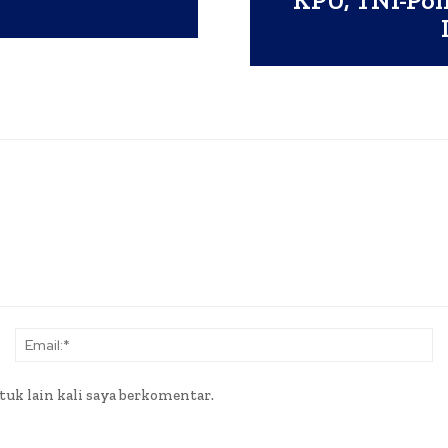
KPU, TNI-Pol
Nama:*
Em
tuk lain kali saya berkomentar.