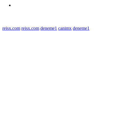
Redaksi
© 2022 tagDiv. All Rights Reserved. Made with Newspaper Theme.
reisx.com
reisx.com
deneme1
canimx
deneme1