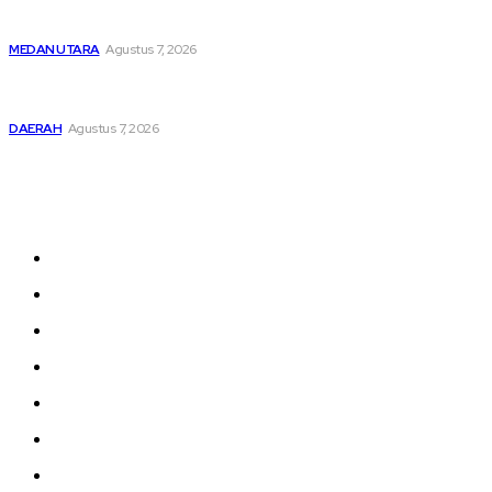
Hendaknya Penanganan Perkara Anak di Bawah Umur
Dilakukan Sesuai Ketentuan KUHP Dan KUHAP
MEDAN UTARA
Agustus 7, 2026
Lahirkan Generasi Bebas Stunting, Wali Kota Tebing Tinggi
Dorong Optimalisasi SP3 Catin
DAERAH
Agustus 7, 2026
Sitemap
Home
nasional
Medan
medan utara
Daerah
Kriminal
Polres Sergai