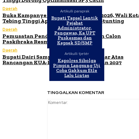
Tinggi Dorong Optimalisasi SP3 Catin
Daerah
Artikulli paraprak
Buka Kampanye Germas Dalam ISPS 2026, Wali Kot
Bupati Tapsel Lantik
Tebing Tinggi Apresiasi Penurunan Stunting
Pejabat
Administrator,
Daerah
Pengawas, Ka UPT
Pemusatan Pendidikan dan Pelatihan Calon
Puskesmas dan
Paskibraka Resmi Dibuka
Kepsek SD/SMP
Daerah
Artikulli tjetër
Bupati Dairi Sampaikan Nota Pengantar Atas
Kapolres Sibolga
Rancangan KUA-PPAS Tahun Anggaran 2027
Pimpin Langsung Uji
Coba Gakkum Etle
Lalu Lintas
TINGGALKAN KOMENTAR