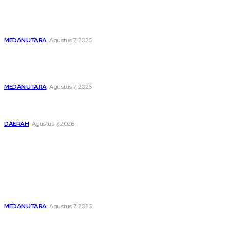
Menghapus Kesedihan Masyarakat Kurang Mampu, KBB
Bagikan Seratus Paket Sembako
MEDAN UTARA
Agustus 7, 2026
Unit IV PPA Satreskrim Polres Pelabuhan Belawan
Hendaknya Penanganan Perkara Anak di Bawah Umur
Dilakukan Sesuai Ketentuan KUHP Dan KUHAP
MEDAN UTARA
Agustus 7, 2026
Lahirkan Generasi Bebas Stunting, Wali Kota Tebing Tinggi
Dorong Optimalisasi SP3 Catin
DAERAH
Agustus 7, 2026
Popular
Menghapus Kesedihan Masyarakat Kurang Mampu, KBB
Bagikan Seratus Paket Sembako
MEDAN UTARA
Agustus 7, 2026
Unit IV PPA Satreskrim Polres Pelabuhan Belawan