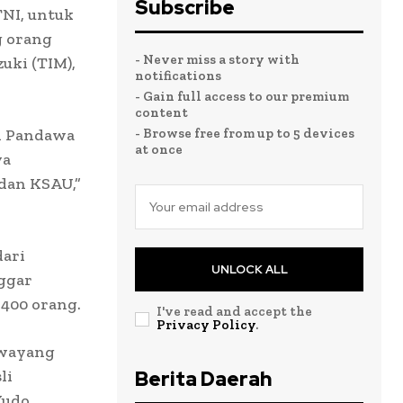
Subscribe
TNI, untuk
g orang
- Never miss a story with
uki (TIM),
notifications
- Gain full access to our premium
content
n Pandawa
- Browse free from up to 5 devices
at once
ya
 dan KSAU,”
dari
UNLOCK ALL
nggar
 400 orang.
I've read and accept the
Privacy Policy
.
 wayang
li
Berita Daerah
Yudo,