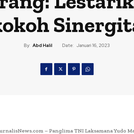
ang: Lestari
okoh Sinergit
By:
Abd Halil
Date:
Januari 16, 2023
JournalisNews.com – Panglima TNI Laksamana Yudo M