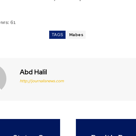
ews:
61
TAGS
Mabes
Abd Halil
http://journalisnews.com