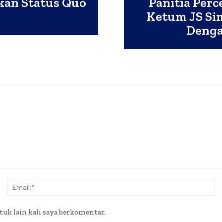
kan Status Quo
Panitia Perc
Ketum JS S
Denga
Nama:*
Em
tuk lain kali saya berkomentar.