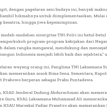
git, dengan pagelaran seni budaya ini, banyak makna 
diambil hikmahnya untuk diimplementasikan. Mulai d
ap kesatria, hingga jiwa kepemimpinan.
mudah-mudahan sinergitas TNI-Polri ini betul-betul 
emperkokoh program-program kebijakan dari Negar
h dalam rangka mengawal, mendukung dan menseja
angun Indonesia menjadi lebih baik dan sejahtera,” u
elaran wayang orang ini, Panglima TNI Laksamana Y
kan memerankan sosok Bima Sena. Sementara, Kapolr
it Prabowo berperan sebagai Prabu Puntadewa.
, KSAD Jenderal Dudung Abdurachman akan memer
ara Guru, KSAL Laksamana Muhammad Ali memeranka
an KSAU Marsekal Fadjar Prasetyo akan memerankan