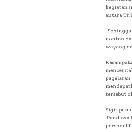
kegiatan i
antara TNI
“Sehingga 
nonton dap
wayang ora
Kesempatan
menceritak
pagelaran 
mendapatk
tersebut o
Sigit pun
‘Pandawa B
personel P