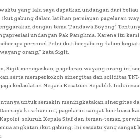
waktu yang lalu saya dapatkan undangan dari beliau
k ikut gabung dalam latihan persiapan pagelaran wa
lenggarakan dengan tema ‘Pandawa Boyong’. Tentuny
gapresiasi undangan Pak Panglima. Karena itu kami
eberapa personel Polri ikut bergabung dalam kegiat
wayang orang,” kata Sigit.
m, Sigit menegaskan, pagelaran wayang orang ini s
an serta memperkokoh sinergitas dan soliditas TNI-
aga kedaulatan Negara Kesatuan Republik Indonesia 
tentunya untuk semakin meningkatakan sinergitas dan
 Dan saya kira hari ini, pagelaran sangat luar biasa k
Kapolri, seluruh Kepala Staf dan teman-teman perwir
semua angkatan ikut gabung. Ini sesuatu yang sangat lu
.