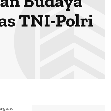
kan Budaya
as TNI-Polri
argono,