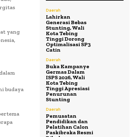
rgitas
Daerah
Lahirkan
Generasi Bebas
Stunting, Wali
kat yang
Kota Tebing
Tinggi Dorong
nesia,
Optimalisasi SP3
Catin
Daerah
Buka Kampanye
Germas Dalam
 dalam
ISPS 2026, Wali
Kota Tebing
Tinggi Apresiasi
ni budaya
Penurunan
Stunting
Daerah
bertema
Pemusatan
Pendidikan dan
erapa
Pelatihan Calon
Paskibraka Resmi