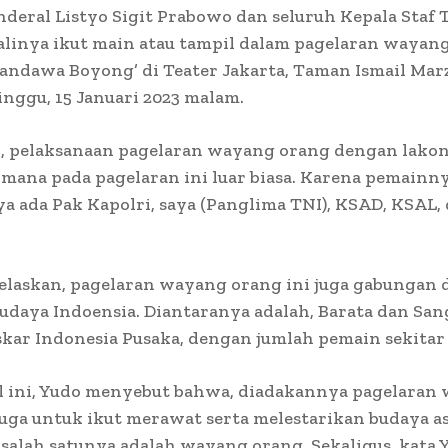
nderal Listyo Sigit Prabowo dan seluruh Kepala Staf 
alinya ikut main atau tampil dalam pagelaran wayan
andawa Boyong’ di Teater Jakarta, Taman Ismail Marz
inggu, 15 Januari 2023 malam.
i, pelaksanaan pagelaran wayang orang dengan lako
mana pada pagelaran ini luar biasa. Karena pemainn
a ada Pak Kapolri, saya (Panglima TNI), KSAD, KSAL,
laskan, pagelaran wayang orang ini juga gabungan 
budaya Indoensia. Diantaranya adalah, Barata dan Sa
kar Indonesia Pusaka, dengan jumlah pemain sekitar
al ini, Yudo menyebut bahwa, diadakannya pagelaran
juga untuk ikut merawat serta melestarikan budaya as
 salah satunya adalah wayang orang. Sekaligus, kata 