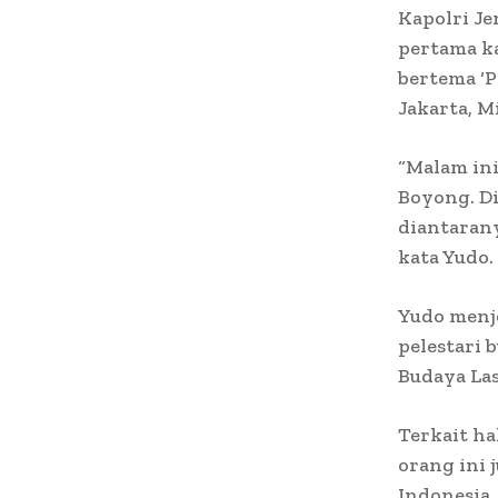
Kapolri Je
pertama k
bertema ‘P
Jakarta, M
“Malam in
Boyong. Di
diantarany
kata Yudo.
Yudo menje
pelestari 
Budaya Las
Terkait h
orang ini 
Indonesia,