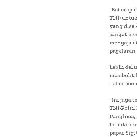
“Beberapa 
TNI) untu
yang dise
sangat men
mengajak b
pagelaran 
Lebih dala
membuktik
dalam menj
“Ini juga 
TNI-Polri.
Panglima, 
lain dari 
papar Sigit