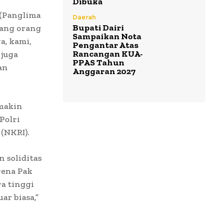
Dibuka
 (Panglima
Daerah
Bupati Dairi
yang orang
Sampaikan Nota
a, kami,
Pengantar Atas
Rancangan KUA-
 juga
PPAS Tahun
an
Anggaran 2027
emakin
Polri
(NKRI).
 soliditas
arena Pak
a tinggi
ar biasa,”