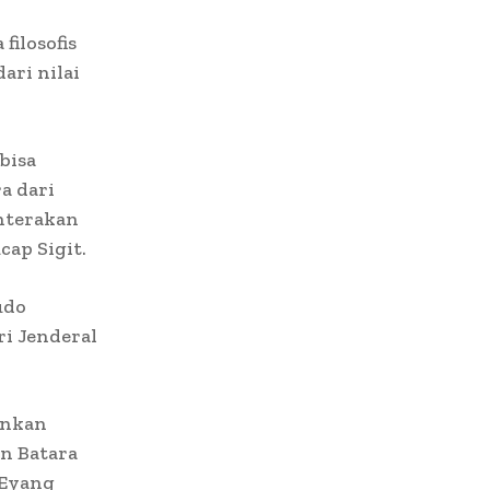
filosofis
ari nilai
bisa
a dari
hterakan
cap Sigit.
udo
i Jenderal
ankan
n Batara
 Eyang