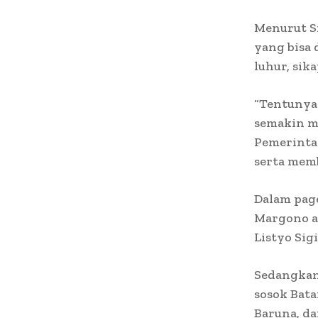
Menurut Si
yang bisa 
luhur, sik
“Tentunya 
semakin m
Pemerinta
serta memb
Dalam pag
Margono a
Listyo Sig
Sedangkan
sosok Bat
Baruna, d