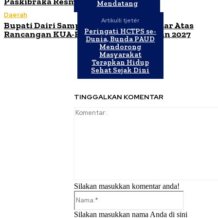
Paskibraka Resmi Dibuka
Mendatang
Daerah
Artikulli tjetër
Bupati Dairi Sampaikan Nota Pengantar Atas
Peringati HCTPS se-
Rancangan KUA-PPAS Tahun Anggaran 2027
Dunia, Bunda PAUD
Mendorong
Masyarakat
Terapkan Hidup
Sehat Sejak Dini
TINGGALKAN KOMENTAR
Silakan masukkan komentar anda!
Nama:*
Silakan masukkan nama Anda di sini