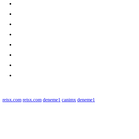
Home
nasional
Medan
medan utara
Daerah
Kriminal
Polres Sergai
Redaksi
© 2022 tagDiv. All Rights Reserved. Made with Newspaper Theme.
reisx.com
reisx.com
deneme1
canimx
deneme1