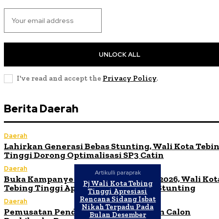
UNLOCK ALL
I've read and accept the
Privacy Policy
.
Berita Daerah
Daerah
Lahirkan Generasi Bebas Stunting, Wali Kota Tebi
Tinggi Dorong Optimalisasi SP3 Catin
Daerah
Artikulli paraprak
Buka Kampanye Germas Dalam ISPS 2026, Wali Kot
Pj Wali Kota Tebing
Tebing Tinggi Apresiasi Penurunan Stunting
Tinggi Apresiasi
Rencana Sidang Isbat
Daerah
Nikah Terpadu Pada
Pemusatan Pendidikan dan Pelatihan Calon
Bulan Desember