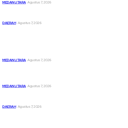
MEDAN UTARA
Agustus 7, 2026
Lahirkan Generasi Bebas Stunting, Wali Kota Tebing Tinggi
Dorong Optimalisasi SP3 Catin
DAERAH
Agustus 7, 2026
Popular
Menghapus Kesedihan Masyarakat Kurang Mampu, KBB
Bagikan Seratus Paket Sembako
MEDAN UTARA
Agustus 7, 2026
Unit IV PPA Satreskrim Polres Pelabuhan Belawan
Hendaknya Penanganan Perkara Anak di Bawah Umur
Dilakukan Sesuai Ketentuan KUHP Dan KUHAP
MEDAN UTARA
Agustus 7, 2026
Lahirkan Generasi Bebas Stunting, Wali Kota Tebing Tinggi
Dorong Optimalisasi SP3 Catin
DAERAH
Agustus 7, 2026
Sitemap