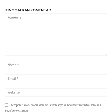
TINGGALKAN KOMENTAR
Komentar:
Na
Ema
Web
Simpan nama, email, dan situs web saya di browser ini untuk lain kali
saya berkomentar.