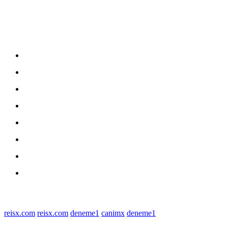
Sitemap
Home
nasional
Medan
medan utara
Daerah
Kriminal
Polres Sergai
Redaksi
© 2022 tagDiv. All Rights Reserved. Made with Newspaper Theme.
reisx.com
reisx.com
deneme1
canimx
deneme1