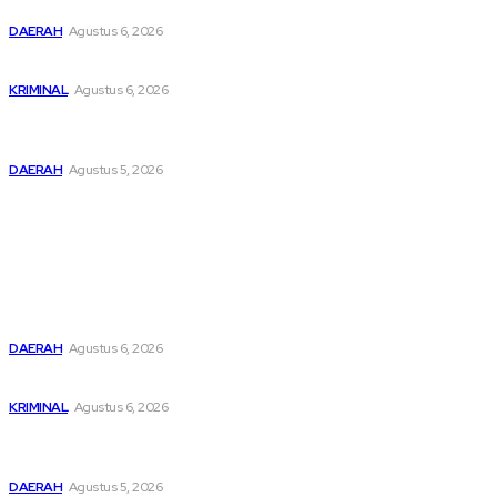
Tinggi Apresiasi Penurunan Stunting
DAERAH
Agustus 6, 2026
Dari Cek Cok Berujung Maut di Tanah Pinem
KRIMINAL
Agustus 6, 2026
Pemusatan Pendidikan dan Pelatihan Calon Paskibraka
Resmi Dibuka
DAERAH
Agustus 5, 2026
Popular
Buka Kampanye Germas Dalam ISPS 2026, Wali Kota Tebing
Tinggi Apresiasi Penurunan Stunting
DAERAH
Agustus 6, 2026
Dari Cek Cok Berujung Maut di Tanah Pinem
KRIMINAL
Agustus 6, 2026
Pemusatan Pendidikan dan Pelatihan Calon Paskibraka
Resmi Dibuka
DAERAH
Agustus 5, 2026