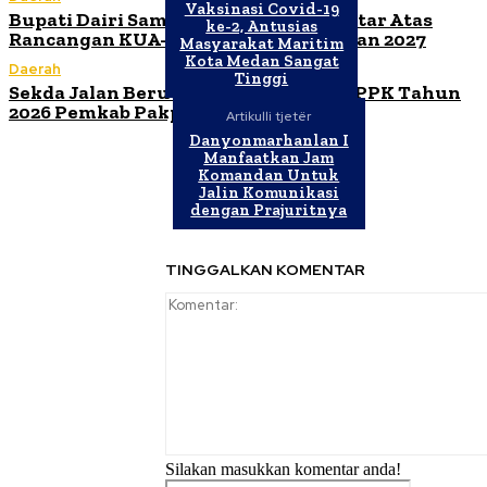
Vaksinasi Covid-19
Bupati Dairi Sampaikan Nota Pengantar Atas
ke-2, Antusias
Rancangan KUA-PPAS Tahun Anggaran 2027
Masyarakat Maritim
Kota Medan Sangat
Daerah
Tinggi
Sekda Jalan Berutu Buka Orientasi PPPK Tahun
2026 Pemkab Pakpak Bharat
Artikulli tjetër
Danyonmarhanlan I
Manfaatkan Jam
Komandan Untuk
Jalin Komunikasi
dengan Prajuritnya
TINGGALKAN KOMENTAR
Silakan masukkan komentar anda!