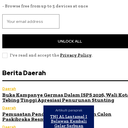
- Browse free from up to 5 devices at once
UNLOCK ALL
I've read and accept the
Privacy Policy
.
Berita Daerah
Daerah
Buka Kampanye Germas Dalam ISPS 2026, Wali Kot
Tebing Tinggi Apresiasi Penurunan Stunting
Daerah
Artikulli paraprak
Pemusatan Pendidikan dan Pelatihan Calon
TNI AL Lantamal I
Paskibraka Resmi Dibuka
Belawan Kembali
Gelar Serbuan
Daerah