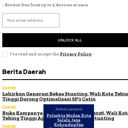
- Browse free from up to 5 devices at once
UNLOCK ALL
I've read and accept the
Privacy Policy
.
Berita Daerah
Daerah
Lahirkan Generasi Bebas Stunting, Wali Kota Tebi
Tinggi Dorong Optimalisasi SP3 Catin
Daerah
Artikulli paraprak
Buka Kampanye Germas Dalam ISPS 2026, Wali Kot
Polsekta Medan Kota
Tebing Tinggi Apresiasi Penurunan Stunting
Selalu Jaga
Kekondusifan
Daerah