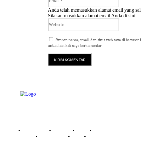
Anda telah memasukkan alamat email yang sal
Silakan masukkan alamat email Anda di sini
Website:
Simpan nama, email, dan situs web saya di browser i
untuk lain kali saya berkomentar.
Read History
Economy
Travel
Global Security
Global Affairs
World
Technology