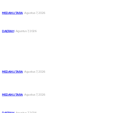
Hendaknya Penanganan Perkara Anak di Bawah Umur
Dilakukan Sesuai Ketentuan KUHP Dan KUHAP
MEDAN UTARA
Agustus 7, 2026
Lahirkan Generasi Bebas Stunting, Wali Kota Tebing Tinggi
Dorong Optimalisasi SP3 Catin
DAERAH
Agustus 7, 2026
Popular
Menghapus Kesedihan Masyarakat Kurang Mampu, KBB
Bagikan Seratus Paket Sembako
MEDAN UTARA
Agustus 7, 2026
Unit IV PPA Satreskrim Polres Pelabuhan Belawan
Hendaknya Penanganan Perkara Anak di Bawah Umur
Dilakukan Sesuai Ketentuan KUHP Dan KUHAP
MEDAN UTARA
Agustus 7, 2026
Lahirkan Generasi Bebas Stunting, Wali Kota Tebing Tinggi
Dorong Optimalisasi SP3 Catin
DAERAH
Agustus 7, 2026