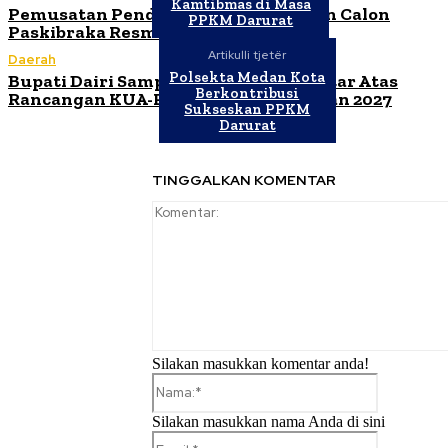
Kamtibmas di Masa
Pemusatan Pendidikan dan Pelatihan Calon
PPKM Darurat
Paskibraka Resmi Dibuka
Artikulli tjetër
Daerah
Polsekta Medan Kota
Bupati Dairi Sampaikan Nota Pengantar Atas
Berkontribusi
Rancangan KUA-PPAS Tahun Anggaran 2027
Sukseskan PPKM
Darurat
TINGGALKAN KOMENTAR
Silakan masukkan komentar anda!
Nama:*
Silakan masukkan nama Anda di sini
Email:*