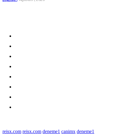
Sitemap
Home
nasional
Medan
medan utara
Daerah
Kriminal
Polres Sergai
Redaksi
© 2022 tagDiv. All Rights Reserved. Made with Newspaper Theme.
reisx.com
reisx.com
deneme1
canimx
deneme1