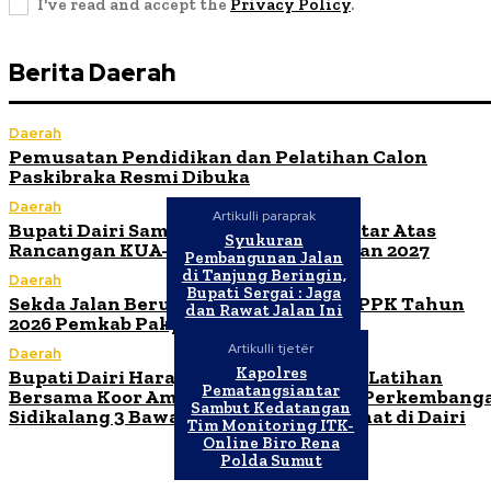
I've read and accept the
Privacy Policy
.
Berita Daerah
Daerah
Pemusatan Pendidikan dan Pelatihan Calon
Paskibraka Resmi Dibuka
Daerah
Artikulli paraprak
Bupati Dairi Sampaikan Nota Pengantar Atas
Syukuran
Rancangan KUA-PPAS Tahun Anggaran 2027
Pembangunan Jalan
di Tanjung Beringin,
Daerah
Bupati Sergai : Jaga
Sekda Jalan Berutu Buka Orientasi PPPK Tahun
dan Rawat Jalan Ini
2026 Pemkab Pakpak Bharat
Artikulli tjetër
Daerah
Kapolres
Bupati Dairi Harap Ibadah Malam dan Latihan
Pematangsiantar
Bersama Koor Ama Maranatha HKBP Perkembang
Sambut Kedatangan
Sidikalang 3 Bawa Kebaikan untuk Umat di Dairi
Tim Monitoring ITK-
Online Biro Rena
Polda Sumut