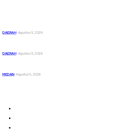
Popular
Pemusatan Pendidikan dan Pelatihan Calon Paskibraka
Resmi Dibuka
DAERAH
Agustus 5, 2026
Bupati Dairi Sampaikan Nota Pengantar Atas Rancangan
KUA-PPAS Tahun Anggaran 2027
DAERAH
Agustus 5, 2026
Asep Wahyudi Berharap Kepemimpinan Mada LMP Sumut
Makin Kritis Dan Memperhatikan Nasib Kader
MEDAN
Agustus 5, 2026
Sitemap
Home
nasional
Medan