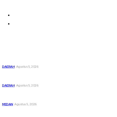
effortlessly with one click.
About us
Contact us
Latest
Pemusatan Pendidikan dan Pelatihan Calon Paskibraka
Resmi Dibuka
DAERAH
Agustus 5, 2026
Bupati Dairi Sampaikan Nota Pengantar Atas Rancangan
KUA-PPAS Tahun Anggaran 2027
DAERAH
Agustus 5, 2026
Asep Wahyudi Berharap Kepemimpinan Mada LMP Sumut
Makin Kritis Dan Memperhatikan Nasib Kader
MEDAN
Agustus 5, 2026