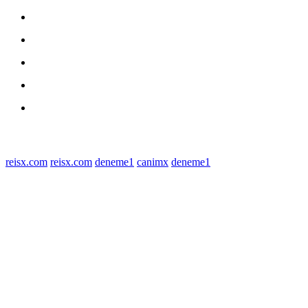
medan utara
Daerah
Kriminal
Polres Sergai
Redaksi
© 2022 tagDiv. All Rights Reserved. Made with Newspaper Theme.
reisx.com
reisx.com
deneme1
canimx
deneme1