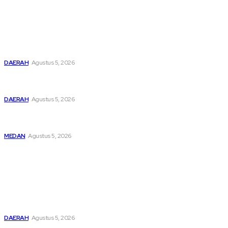
Latest
Pemusatan Pendidikan dan Pelatihan Calon Paskibraka
Resmi Dibuka
DAERAH
Agustus 5, 2026
Bupati Dairi Sampaikan Nota Pengantar Atas Rancangan
KUA-PPAS Tahun Anggaran 2027
DAERAH
Agustus 5, 2026
Asep Wahyudi Berharap Kepemimpinan Mada LMP Sumut
Makin Kritis Dan Memperhatikan Nasib Kader
MEDAN
Agustus 5, 2026
Popular
Pemusatan Pendidikan dan Pelatihan Calon Paskibraka
Resmi Dibuka
DAERAH
Agustus 5, 2026