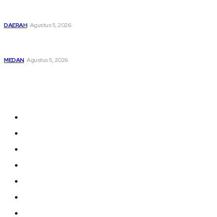
Bupati Dairi Sampaikan Nota Pengantar Atas Rancangan
KUA-PPAS Tahun Anggaran 2027
DAERAH
Agustus 5, 2026
Asep Wahyudi Berharap Kepemimpinan Mada LMP Sumut
Makin Kritis Dan Memperhatikan Nasib Kader
MEDAN
Agustus 5, 2026
Sitemap
Home
nasional
Medan
medan utara
Daerah
Kriminal
Polres Sergai