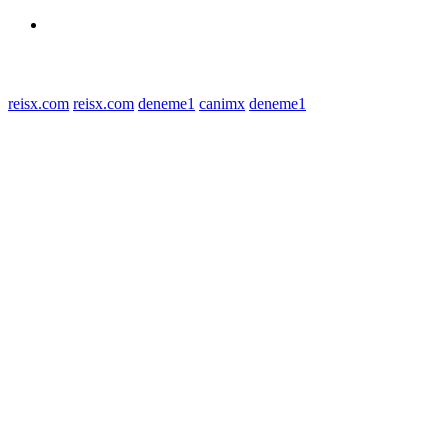
Redaksi
© 2022 tagDiv. All Rights Reserved. Made with Newspaper Theme.
reisx.com
reisx.com
deneme1
canimx
deneme1