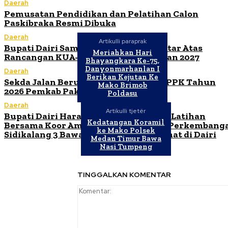
Daerah
Pemusatan Pendidikan dan Pelatihan Calon
Paskibraka Resmi Dibuka
Daerah
Artikulli paraprak
Bupati Dairi Sampaikan Nota Pengantar Atas
Meriahkan Hari
Rancangan KUA-PPAS Tahun Anggaran 2027
Bhayangkara Ke-75,
Danyonmarhanlan I
Daerah
Berikan Kejutan Ke
Sekda Jalan Berutu Buka Orientasi PPPK Tahun
Mako Brimob
2026 Pemkab Pakpak Bharat
Poldasu
Daerah
Artikulli tjetër
Bupati Dairi Harap Ibadah Malam dan Latihan
Kedatangan Koramil
Bersama Koor Ama Maranatha HKBP Perkembang
ke Mako Polsek
Sidikalang 3 Bawa Kebaikan untuk Umat di Dairi
Medan Timur Bawa
Nasi Tumpeng
TINGGALKAN KOMENTAR