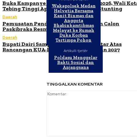
Buka Kampanye Germas Dalam ISPS 2026, Wali Kot
Wakapolsek Medan
Tebing Tinggi Apresiasi Penurunan Stunting
Helvetia Bersama
Kanit Binmas dan
Daerah
Anggota
Pemusatan Pendidikan dan Pelatihan Calon
Bhabinkamtibmas
Paskibraka Resmi Dibuka
Melayat ke Rumah
Duka Korban
Daerah
Tertimpa Pohon
Bupati Dairi Sampaikan Nota Pengantar Atas
Rancangan KUA-PPAS Tahun Anggaran 2027
Artikulli tjetër
Poldasu Menggelar
Bakti Sosial dan
Anjangsana
TINGGALKAN KOMENTAR