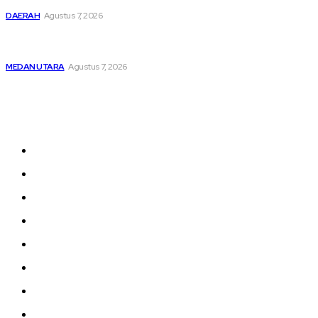
DAERAH
Agustus 7, 2026
Kabag Ops Polres Pelabuhan Belawan Janpiter Napitupulu
Memecahkan Kesunyian Malam Tekan Angka Kriminalitas
MEDAN UTARA
Agustus 7, 2026
Sitemap
Home
nasional
Medan
medan utara
Daerah
Kriminal
Polres Sergai
Redaksi