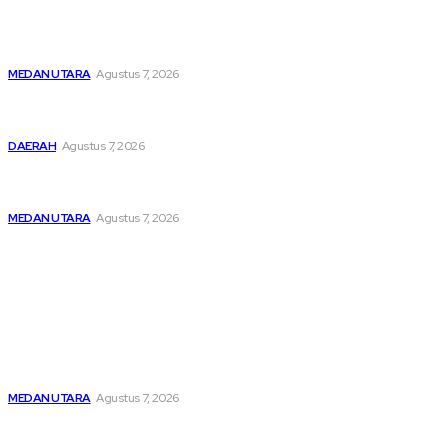
Unit IV PPA Satreskrim Polres Pelabuhan Belawan
Hendaknya Penanganan Perkara Anak di Bawah Umur
Dilakukan Sesuai Ketentuan KUHP Dan KUHAP
MEDAN UTARA
Agustus 7, 2026
Lahirkan Generasi Bebas Stunting, Wali Kota Tebing Tinggi
Dorong Optimalisasi SP3 Catin
DAERAH
Agustus 7, 2026
Kabag Ops Polres Pelabuhan Belawan Janpiter Napitupulu
Memecahkan Kesunyian Malam Tekan Angka Kriminalitas
MEDAN UTARA
Agustus 7, 2026
Popular
Unit IV PPA Satreskrim Polres Pelabuhan Belawan
Hendaknya Penanganan Perkara Anak di Bawah Umur
Dilakukan Sesuai Ketentuan KUHP Dan KUHAP
MEDAN UTARA
Agustus 7, 2026
Lahirkan Generasi Bebas Stunting, Wali Kota Tebing Tinggi
Dorong Optimalisasi SP3 Catin