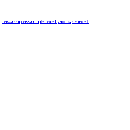
© 2022 tagDiv. All Rights Reserved. Made with Newspaper Theme.
reisx.com
reisx.com
deneme1
canimx
deneme1