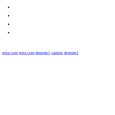
Daerah
Kriminal
Polres Sergai
Redaksi
© 2022 tagDiv. All Rights Reserved. Made with Newspaper Theme.
reisx.com
reisx.com
deneme1
canimx
deneme1