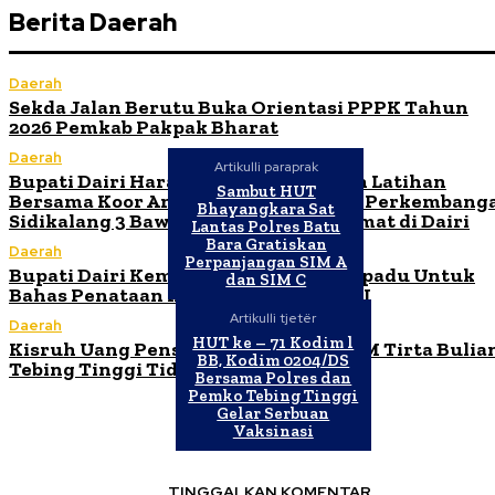
Berita Daerah
Daerah
Sekda Jalan Berutu Buka Orientasi PPPK Tahun
2026 Pemkab Pakpak Bharat
Daerah
Artikulli paraprak
Bupati Dairi Harap Ibadah Malam dan Latihan
Sambut HUT
Bersama Koor Ama Maranatha HKBP Perkembang
Bhayangkara Sat
Sidikalang 3 Bawa Kebaikan untuk Umat di Dairi
Lantas Polres Batu
Bara Gratiskan
Daerah
Perpanjangan SIM A
Bupati Dairi Kembali Gelar Rapat Terpadu Untuk
dan SIM C
Bahas Penataan KJA di Desa Silalahi II
Artikulli tjetër
Daerah
HUT ke – 71 Kodim l
Kisruh Uang Pensiun Karyawan PDAM Tirta Bulia
BB, Kodim 0204/DS
Tebing Tinggi Tidak Dibayarkan
Bersama Polres dan
Pemko Tebing Tinggi
Gelar Serbuan
Vaksinasi
TINGGALKAN KOMENTAR