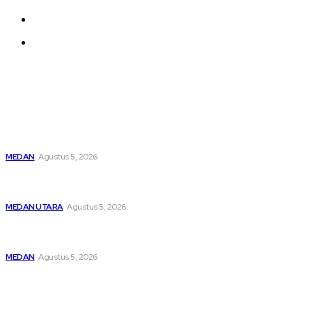
About us
Contact us
Latest
Asep Wahyudi Berharap Kepemimpinan Mada LMP Sumut
Makin Kritis Dan Memperhatikan Nasib Kader
MEDAN
Agustus 5, 2026
Pengedar Ganja di Hamparan Perak Lemas Dijemput Sat
Narkoba Polres Pelabuhan Belawan
MEDAN UTARA
Agustus 5, 2026
Perkuat Sinergisitas, Kapolres Pelabuhan Belawan
Laksanakan Kunker Ke DPRD Kota Medan
MEDAN
Agustus 5, 2026
Popular