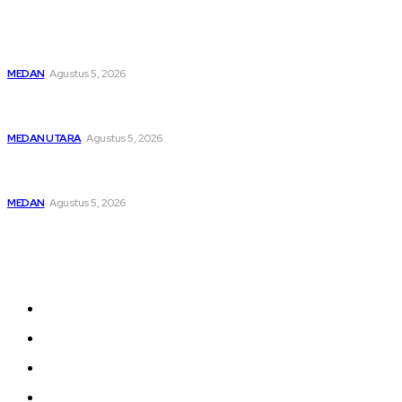
Asep Wahyudi Berharap Kepemimpinan Mada LMP Sumut
Makin Kritis Dan Memperhatikan Nasib Kader
MEDAN
Agustus 5, 2026
Pengedar Ganja di Hamparan Perak Lemas Dijemput Sat
Narkoba Polres Pelabuhan Belawan
MEDAN UTARA
Agustus 5, 2026
Perkuat Sinergisitas, Kapolres Pelabuhan Belawan
Laksanakan Kunker Ke DPRD Kota Medan
MEDAN
Agustus 5, 2026
Sitemap
Home
nasional
Medan
medan utara