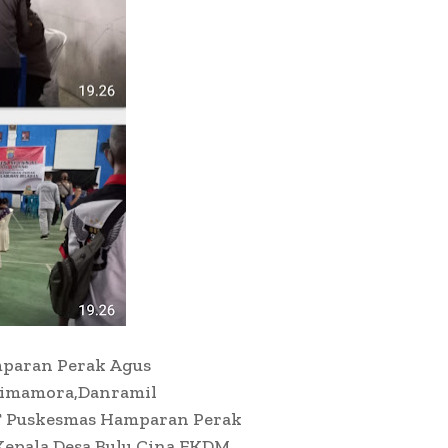
mparan Perak Agus
Simamora,Danramil
T Puskesmas Hamparan Perak
Kepala Desa Bulu Cina,FKDM