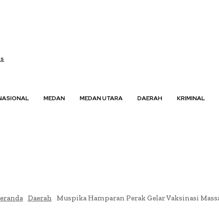
us
NASIONAL
MEDAN
MEDAN UTARA
DAERAH
KRIMINAL
eranda
Daerah
Muspika Hamparan Perak Gelar Vaksinasi Mass