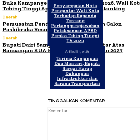
Buka Kampanye Germas Dalam ISPS 2026, Wali Kot
Penyampaian Nota
Tebing Tinggi Apresiasi Penurunan Stunting
Pengantar Wali Kota
Terhadap Rapenda
Daerah
Tentang
Pemusatan Pendidikan dan Pelatihan Calon
Pertanggungjawaban
Paskibraka Resmi Dibuka
Pelaksanaan APBD
Pemko Tebing Tinggi
Daerah
TA 2020
Bupati Dairi Sampaikan Nota Pengantar Atas
Rancangan KUA-PPAS Tahun Anggaran 2027
Artikulli tjetër
Terima Kunjungan
Dua Menteri, Bupati
Sergai Harap
Dukungan
Infrastruktur dan
Sarana Transportasi
TINGGALKAN KOMENTAR