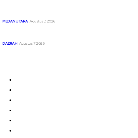
Unit IV PPA Satreskrim Polres Pelabuhan Belawan
Hendaknya Penanganan Perkara Anak di Bawah Umur
Dilakukan Sesuai Ketentuan KUHP Dan KUHAP
MEDAN UTARA
Agustus 7, 2026
Lahirkan Generasi Bebas Stunting, Wali Kota Tebing Tinggi
Dorong Optimalisasi SP3 Catin
DAERAH
Agustus 7, 2026
Sitemap
Home
nasional
Medan
medan utara
Daerah
Kriminal