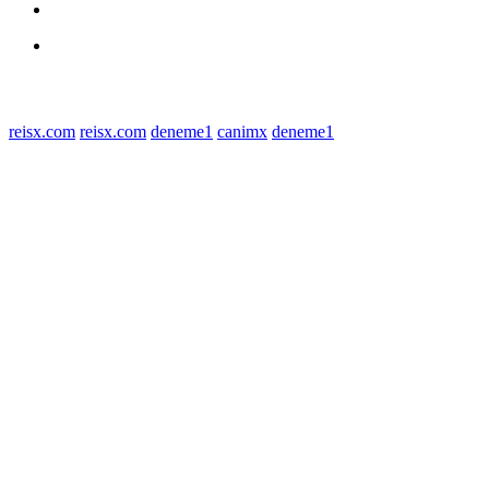
Polres Sergai
Redaksi
© 2022 tagDiv. All Rights Reserved. Made with Newspaper Theme.
reisx.com
reisx.com
deneme1
canimx
deneme1