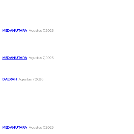
Latest
Menghapus Kesedihan Masyarakat Kurang Mampu, KBB
Bagikan Seratus Paket Sembako
MEDAN UTARA
Agustus 7, 2026
Unit IV PPA Satreskrim Polres Pelabuhan Belawan
Hendaknya Penanganan Perkara Anak di Bawah Umur
Dilakukan Sesuai Ketentuan KUHP Dan KUHAP
MEDAN UTARA
Agustus 7, 2026
Lahirkan Generasi Bebas Stunting, Wali Kota Tebing Tinggi
Dorong Optimalisasi SP3 Catin
DAERAH
Agustus 7, 2026
Popular
Menghapus Kesedihan Masyarakat Kurang Mampu, KBB
Bagikan Seratus Paket Sembako
MEDAN UTARA
Agustus 7, 2026