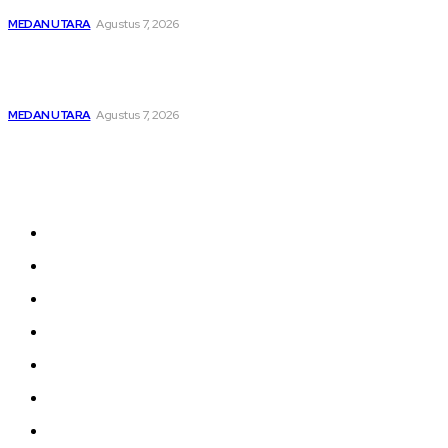
MEDAN UTARA
Agustus 7, 2026
Unit IV PPA Satreskrim Polres Pelabuhan Belawan
Hendaknya Penanganan Perkara Anak di Bawah Umur
Dilakukan Sesuai Ketentuan KUHP Dan KUHAP
MEDAN UTARA
Agustus 7, 2026
Sitemap
Home
nasional
Medan
medan utara
Daerah
Kriminal
Polres Sergai