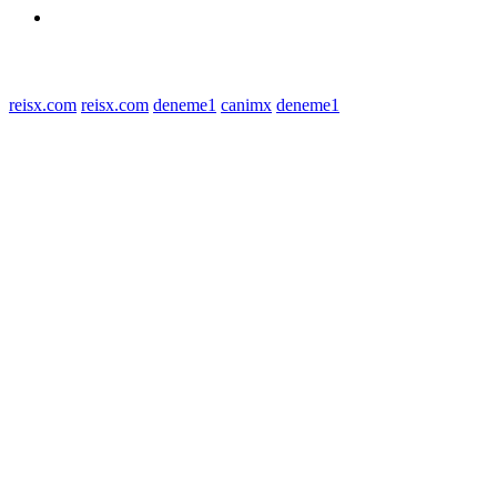
Redaksi
© 2022 tagDiv. All Rights Reserved. Made with Newspaper Theme.
reisx.com
reisx.com
deneme1
canimx
deneme1