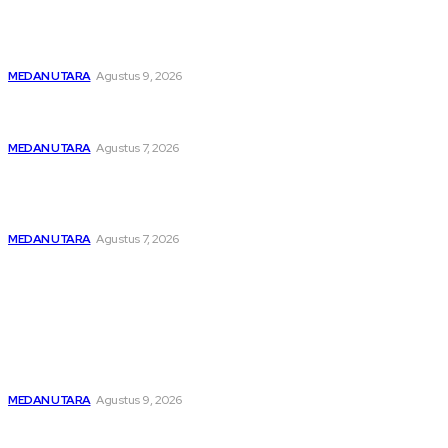
Dibawah Kendali Kabag Ops Polres Pelabuhan Belawan
Janpiter Napitupulu, Belawan Bahari Kembali Kondusif
MEDAN UTARA
Agustus 9, 2026
Menghapus Kesedihan Masyarakat Kurang Mampu, KBB
Bagikan Seratus Paket Sembako
MEDAN UTARA
Agustus 7, 2026
Unit IV PPA Satreskrim Polres Pelabuhan Belawan
Hendaknya Penanganan Perkara Anak di Bawah Umur
Dilakukan Sesuai Ketentuan KUHP Dan KUHAP
MEDAN UTARA
Agustus 7, 2026
Popular
Dibawah Kendali Kabag Ops Polres Pelabuhan Belawan
Janpiter Napitupulu, Belawan Bahari Kembali Kondusif
MEDAN UTARA
Agustus 9, 2026
Menghapus Kesedihan Masyarakat Kurang Mampu, KBB
Bagikan Seratus Paket Sembako