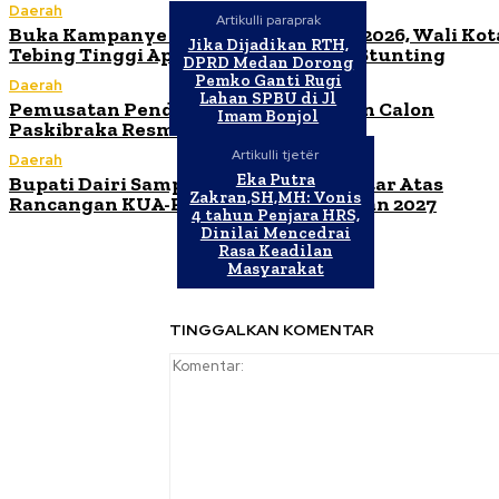
Daerah
Artikulli paraprak
Buka Kampanye Germas Dalam ISPS 2026, Wali Kot
Jika Dijadikan RTH,
Tebing Tinggi Apresiasi Penurunan Stunting
DPRD Medan Dorong
Pemko Ganti Rugi
Daerah
Lahan SPBU di Jl
Pemusatan Pendidikan dan Pelatihan Calon
Imam Bonjol
Paskibraka Resmi Dibuka
Artikulli tjetër
Daerah
Eka Putra
Bupati Dairi Sampaikan Nota Pengantar Atas
Zakran,SH,MH: Vonis
Rancangan KUA-PPAS Tahun Anggaran 2027
4 tahun Penjara HRS,
Dinilai Mencedrai
Rasa Keadilan
Masyarakat
TINGGALKAN KOMENTAR