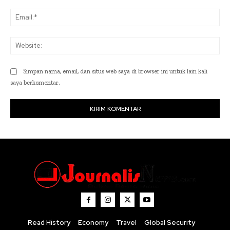
Ema
Web
Simpan nama, email, dan situs web saya di browser ini untuk lain kali
saya berkomentar.
Read History
Economy
Travel
Global Security