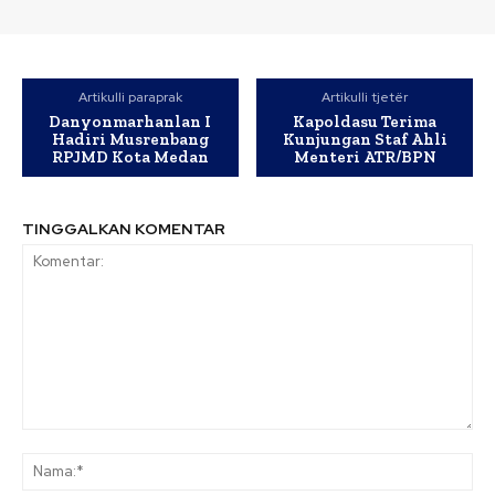
Artikulli paraprak
Artikulli tjetër
Danyonmarhanlan I
Kapoldasu Terima
Hadiri Musrenbang
Kunjungan Staf Ahli
RPJMD Kota Medan
Menteri ATR/BPN
TINGGALKAN KOMENTAR
Komentar:
Na