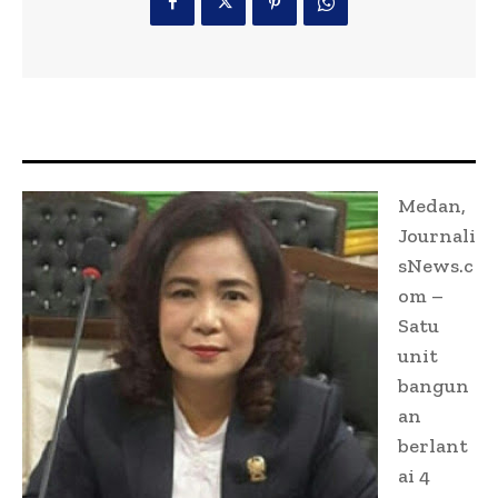
Medan,
Journali
sNews.c
om –
Satu
unit
bangun
an
berlant
ai 4