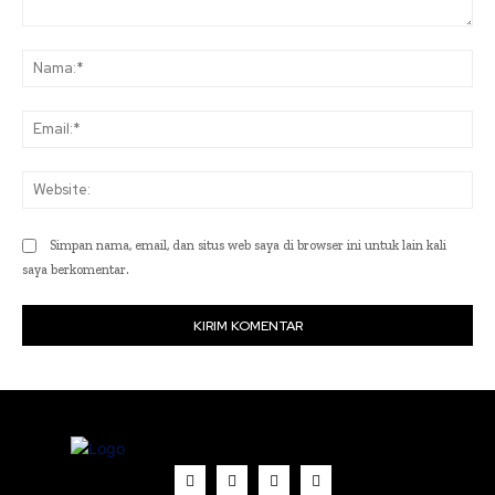
Komentar:
Na
Ema
Web
Simpan nama, email, dan situs web saya di browser ini untuk lain kali
saya berkomentar.