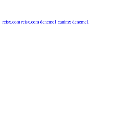
© 2022 tagDiv. All Rights Reserved. Made with Newspaper Theme.
reisx.com
reisx.com
deneme1
canimx
deneme1