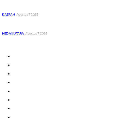
Lahirkan Generasi Bebas Stunting, Wali Kota Tebing Tinggi
Dorong Optimalisasi SP3 Catin
DAERAH
Agustus 7, 2026
Kabag Ops Polres Pelabuhan Belawan Janpiter Napitupulu
Memecahkan Kesunyian Malam Tekan Angka Kriminalitas
MEDAN UTARA
Agustus 7, 2026
Sitemap
Home
nasional
Medan
medan utara
Daerah
Kriminal
Polres Sergai
Redaksi