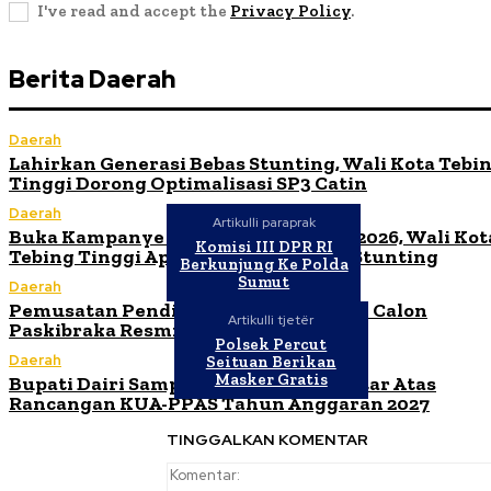
I've read and accept the
Privacy Policy
.
Berita Daerah
Daerah
Lahirkan Generasi Bebas Stunting, Wali Kota Tebi
Tinggi Dorong Optimalisasi SP3 Catin
Daerah
Artikulli paraprak
Buka Kampanye Germas Dalam ISPS 2026, Wali Kot
Komisi III DPR RI
Tebing Tinggi Apresiasi Penurunan Stunting
Berkunjung Ke Polda
Sumut
Daerah
Pemusatan Pendidikan dan Pelatihan Calon
Artikulli tjetër
Paskibraka Resmi Dibuka
Polsek Percut
Daerah
Seituan Berikan
Masker Gratis
Bupati Dairi Sampaikan Nota Pengantar Atas
Rancangan KUA-PPAS Tahun Anggaran 2027
TINGGALKAN KOMENTAR