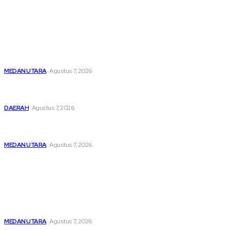
Latest
Unit IV PPA Satreskrim Polres Pelabuhan Belawan
Hendaknya Penanganan Perkara Anak di Bawah Umur
Dilakukan Sesuai Ketentuan KUHP Dan KUHAP
MEDAN UTARA
Agustus 7, 2026
Lahirkan Generasi Bebas Stunting, Wali Kota Tebing Tinggi
Dorong Optimalisasi SP3 Catin
DAERAH
Agustus 7, 2026
Kabag Ops Polres Pelabuhan Belawan Janpiter Napitupulu
Memecahkan Kesunyian Malam Tekan Angka Kriminalitas
MEDAN UTARA
Agustus 7, 2026
Popular
Unit IV PPA Satreskrim Polres Pelabuhan Belawan
Hendaknya Penanganan Perkara Anak di Bawah Umur
Dilakukan Sesuai Ketentuan KUHP Dan KUHAP
MEDAN UTARA
Agustus 7, 2026