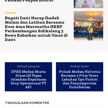
Pemkab Pakpak Bharat
Daerah
Bupati Dairi Harap Ibadah
Malam dan Latihan Bersama
Koor Ama Maranatha HKBP
Perkembangan Sidikalang 3
Bawa Kebaikan untuk Umat di
Dairi
Artikulli paraprak
Artikulli tjetër
DPRD Medan Minta
Polsek Medan Helvetia
Dinas LH Tegas
Bersama 3 Pilar Terus
Jalankan Keputusan
Lakukan Ops Yustisi
Stop Operasional PT
dan Penyemprotan
API
Disinfektan
TINGGALKAN KOMENTAR