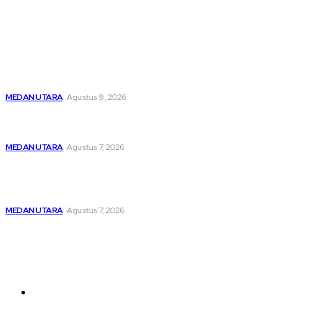
Popular
Dibawah Kendali Kabag Ops Polres Pelabuhan Belawan
Janpiter Napitupulu, Belawan Bahari Kembali Kondusif
MEDAN UTARA
Agustus 9, 2026
Menghapus Kesedihan Masyarakat Kurang Mampu, KBB
Bagikan Seratus Paket Sembako
MEDAN UTARA
Agustus 7, 2026
Unit IV PPA Satreskrim Polres Pelabuhan Belawan
Hendaknya Penanganan Perkara Anak di Bawah Umur
Dilakukan Sesuai Ketentuan KUHP Dan KUHAP
MEDAN UTARA
Agustus 7, 2026
Sitemap
Home