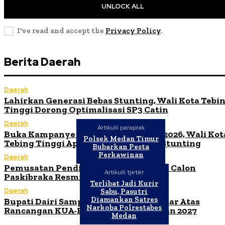
UNLOCK ALL
I've read and accept the
Privacy Policy
.
Berita Daerah
Daerah
Lahirkan Generasi Bebas Stunting, Wali Kota Tebi
Tinggi Dorong Optimalisasi SP3 Catin
Daerah
Artikulli paraprak
Buka Kampanye Germas Dalam ISPS 2026, Wali Kot
Polsek Medan Timur
Tebing Tinggi Apresiasi Penurunan Stunting
Bubarkan Pesta
Perkawinan
Daerah
Pemusatan Pendidikan dan Pelatihan Calon
Artikulli tjetër
Paskibraka Resmi Dibuka
Terlibat Jadi Kurir
Daerah
Sabu, Pasutri
Diamankan Satres
Bupati Dairi Sampaikan Nota Pengantar Atas
Narkoba Polrestabes
Rancangan KUA-PPAS Tahun Anggaran 2027
Medan