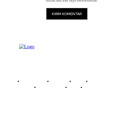
untuk lain kali saya berkomentar.
Read History
Economy
Travel
Global Security
Global Affairs
World
Technology
Company
Each template in our ever growing studio library can