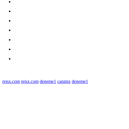
nasional
Medan
medan utara
Daerah
Kriminal
Polres Sergai
Redaksi
© 2022 tagDiv. All Rights Reserved. Made with Newspaper Theme.
reisx.com
reisx.com
deneme1
canimx
deneme1