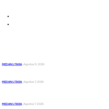
be added and moved around within any page
effortlessly with one click.
About us
Contact us
Latest
Dibawah Kendali Kabag Ops Polres Pelabuhan Belawan
Janpiter Napitupulu, Belawan Bahari Kembali Kondusif
MEDAN UTARA
Agustus 9, 2026
Menghapus Kesedihan Masyarakat Kurang Mampu, KBB
Bagikan Seratus Paket Sembako
MEDAN UTARA
Agustus 7, 2026
Unit IV PPA Satreskrim Polres Pelabuhan Belawan
Hendaknya Penanganan Perkara Anak di Bawah Umur
Dilakukan Sesuai Ketentuan KUHP Dan KUHAP
MEDAN UTARA
Agustus 7, 2026