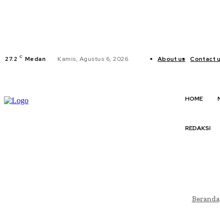
C
27.2
Medan
Kamis, Agustus 6, 2026
About us
Contact 
HOME
REDAKSI
Beranda