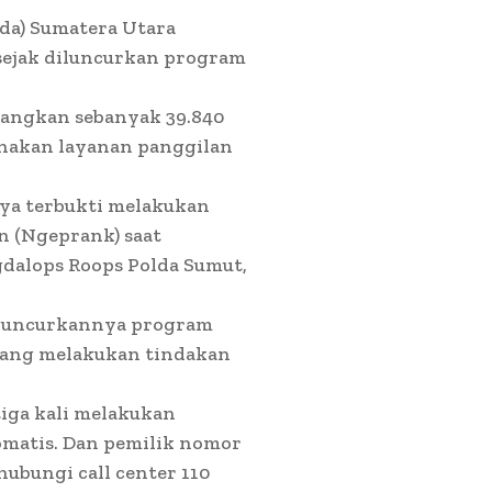
da) Sumatera Utara
sejak diluncurkan program
erangkan sebanyak 39.840
unakan layanan panggilan
nya terbukti melakukan
n (Ngeprank) saat
gdalops Roops Polda Sumut,
iluncurkannya program
 yang melakukan tindakan
tiga kali melakukan
tomatis. Dan pemilik nomor
hubungi call center 110