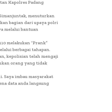
ntan Kapolres Padang
a Simanjuntak, menuturkan
kan bagian dari upaya polri
a melalui bantuan
 110 melakukan “Prank”
elalui berbagai tahapan.
an, kepolisian telah mengaji
kukan orang yang tidak
ini. Saya imbau masyarakat
ena data anda langsung