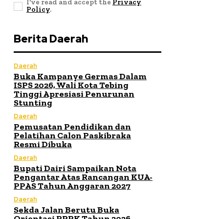
I've read and accept the
Privacy
Policy
.
Berita Daerah
Daerah
Buka Kampanye Germas Dalam
ISPS 2026, Wali Kota Tebing
Tinggi Apresiasi Penurunan
Stunting
Daerah
Pemusatan Pendidikan dan
Pelatihan Calon Paskibraka
Resmi Dibuka
Daerah
Bupati Dairi Sampaikan Nota
Pengantar Atas Rancangan KUA-
PPAS Tahun Anggaran 2027
Daerah
Sekda Jalan Berutu Buka
Orientasi PPPK Tahun 2026