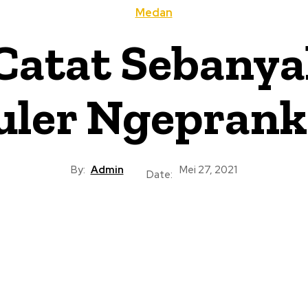
Medan
Catat Sebanya
uler Ngeprank
By:
Admin
Mei 27, 2021
Date: