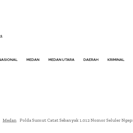
us
NASIONAL
MEDAN
MEDAN UTARA
DAERAH
KRIMINAL
Medan
Polda Sumut Catat Sebanyak 1.012 Nomor Seluler Ngep