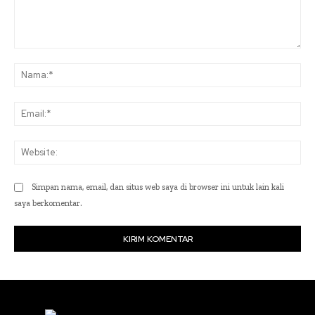
Komentar:
Na
Ema
Web
Simpan nama, email, dan situs web saya di browser ini untuk lain kali
saya berkomentar.