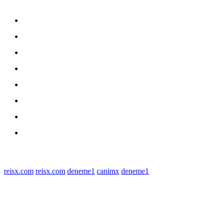
Home
nasional
Medan
medan utara
Daerah
Kriminal
Polres Sergai
Redaksi
© 2022 tagDiv. All Rights Reserved. Made with Newspaper Theme.
reisx.com
reisx.com
deneme1
canimx
deneme1