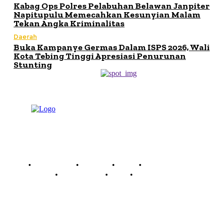
Kabag Ops Polres Pelabuhan Belawan Janpiter
Napitupulu Memecahkan Kesunyian Malam
Tekan Angka Kriminalitas
Daerah
Buka Kampanye Germas Dalam ISPS 2026, Wali
Kota Tebing Tinggi Apresiasi Penurunan
Stunting
Read History
Economy
Travel
Global Security
Global Affairs
World
Technology
Company