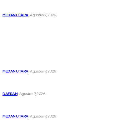
Kabag Ops Polres Pelabuhan Belawan Janpiter Napitupulu
Memecahkan Kesunyian Malam Tekan Angka Kriminalitas
MEDAN UTARA
Agustus 7, 2026
Popular
Unit IV PPA Satreskrim Polres Pelabuhan Belawan
Hendaknya Penanganan Perkara Anak di Bawah Umur
Dilakukan Sesuai Ketentuan KUHP Dan KUHAP
MEDAN UTARA
Agustus 7, 2026
Lahirkan Generasi Bebas Stunting, Wali Kota Tebing Tinggi
Dorong Optimalisasi SP3 Catin
DAERAH
Agustus 7, 2026
Kabag Ops Polres Pelabuhan Belawan Janpiter Napitupulu
Memecahkan Kesunyian Malam Tekan Angka Kriminalitas
MEDAN UTARA
Agustus 7, 2026
Sitemap